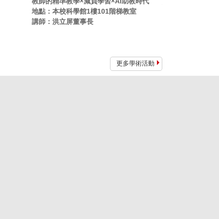
教師的精準教學×減負學習×AI助教時代
地點：本校科學館1
地點：本校科學館1樓101階梯教室
講師：林千翔副研
講師：洪立屏董事長
更多學術活動