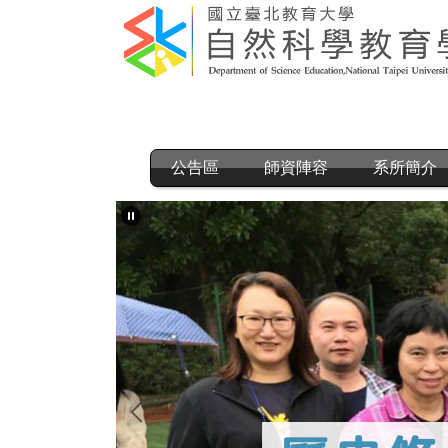
跳
到
主
要
內
容
區
公告區
師資陣容
系所簡介