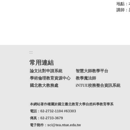
地點：
6教室
講師：
仁研究員
:::
常用連結
論文比對申請系統
智慧大師教學平台
學術倫理教育資源中心
教學魔法師
國北教大教務處
iNTUE校務整合資訊系統
本網站著作權屬於國立臺北教育大學自然科學教育學系
電話：02-2732-1104 #63303
傳真：02-2733-3679
電子郵件：sci@tea.ntue.edu.tw