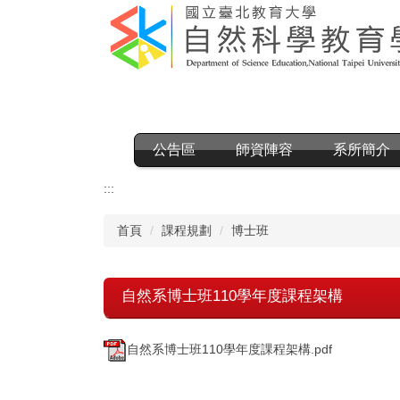
跳
到
主
要
內
容
區
公告區
師資陣容
系所簡介
:::
首頁
課程規劃
博士班
自然系博士班110學年度課程架構
自然系博士班110學年度課程架構.pdf