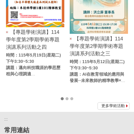
【專題學術演講】114
【專題學術演講】114
學年度第2學期學術專題
學
學年度第2學期學術專題
演講系列活動之四
講
演講系列活動之三
時間：115年5月19日(星期二)
下午3:30~5:30
時間：115年5月12日(星期二)
下
時
講題：邁向科技職涯的學思歷
下午3:30~5:30
午
程與心理調適
講題：AI在教育領域的應用與
智
講
地點：本校科學館1樓101階梯
發展─未來教師的精準教學×減
應
創
教室
負學習×AI助教時代
地
講師：楊博賀先生
地點：本校科學館1樓101階梯
講
教室
究
講師：洪立屏董事長
更多學術活動
:::
常用連結