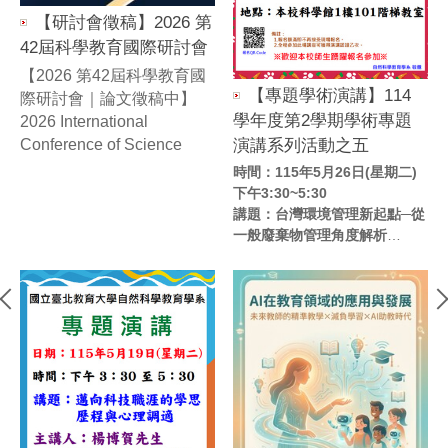
【研討會徵稿】2026 第
42屆科學教育國際研討會
【2026 第42屆科學教育國
【專題學術演講】114
際研討會｜論文徵稿中】
學
學年度第2學期學術專題
2026 International
講
Conference of Science
演講系列活動之五
Education in Taiwan
時間：115年5月26日(星期二)
)
時
下午3:30~5:30
午
講題：台灣環境管理新起點─從
感知
講
SCIENCE EDUCATION
一般廢棄物管理角度解析
地
FOR ALL:
地點：本校科學館1樓101階梯
室
Tow...
教室
講
講師：呂建興博士