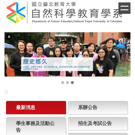
跳
到
主
要
內
容
區
:::
最新消息
系辦公告
學生事務及活動公
招生及考試公告
告