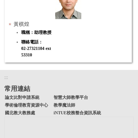
學、超分子模擬
黃棋煌
職稱：助理教授
聯絡電話：
02-27321104 ext
53310
電子郵件：chhuang@mail.ntue.edu.tw
:::
研究專長：
二維奈米材料與半導體應用，生醫輕金屬與
常用連結
陶瓷鍍層技術，半導體製程與封裝
論文比對申請系統
智慧大師教學平台
學術倫理教育資源中心
教學魔法師
國北教大教務處
iNTUE校務整合資訊系統