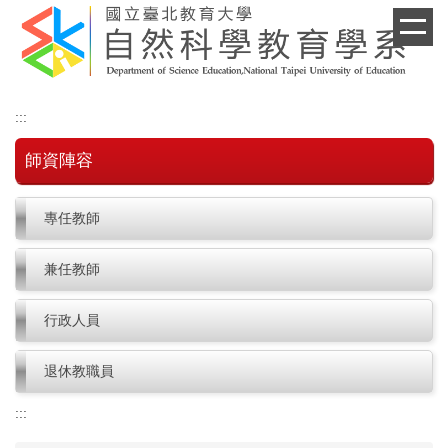
跳
到
主
要
內
:::
容
區
師資陣容
專任教師
兼任教師
行政人員
退休教職員
:::