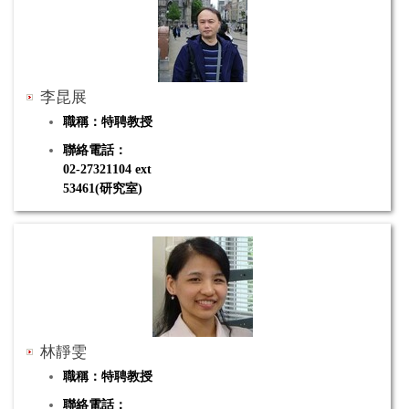
電子郵件：
ccchou62@tea.ntue.edu.tw
研究專長：
3D化學實驗、化學教育、科技輔助教學
李昆展
職稱：
特聘
教授
聯絡電話：
02-27321104 ext
53461(研究室)
63305(實驗室)
電子郵件：kclee@tea.ntue.edu.tw
研究專長：材料化學、奈米生物醫學、孔洞材料、生醫
材料、科學教育
林靜雯
職稱：
特聘
教授
聯絡電話：