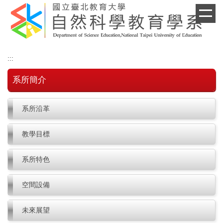
跳
到
主
要
內
:::
容
區
系所簡介
系所沿革
教學目標
系所特色
空間設備
未來展望